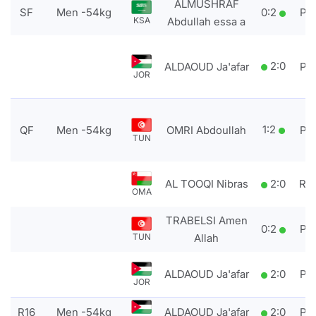
ALMUSHRAF
SF
Men -54kg
0
:
2
PT
KSA
Abdullah essa a
2
:
0
ALDAOUD Ja'afar
PT
JOR
1
:
2
QF
Men -54kg
OMRI Abdoullah
PT
TUN
AL TOOQI Nibras
2
:
0
RS
OMA
TRABELSI Amen
0
:
2
PT
TUN
Allah
ALDAOUD Ja'afar
2
:
0
PT
JOR
R16
Men -54kg
ALDAOUD Ja'afar
2
:
0
PT