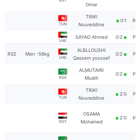
EGY
Omar
TRIKI
0
:
1
RS
TUN
Noureddine
SAYAD Ahmed
0
:
2
PT
UAE
ALBLLOUSHI
R32
Men -58kg
0
:
2
PT
UAE
Qassem youssef
ALMUTAIRI
0
:
2
PT
KSA
Muath
TRIKI
2
:
0
PT
TUN
Noureddine
OSAMA
2
:
0
PT
Mohamed
EGY