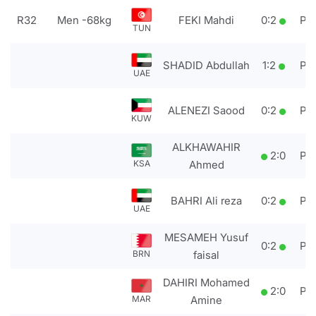
R32
Men -68kg
FEKI Mahdi
0
:
2
PT
TUN
SHADID Abdullah
1
:
2
PT
UAE
ALENEZI Saood
0
:
2
PT
KUW
ALKHAWAHIR
2
:
0
PT
KSA
Ahmed
BAHRI Ali reza
0
:
2
PT
UAE
MESAMEH Yusuf
0
:
2
PT
BRN
faisal
DAHIRI Mohamed
2
:
0
PT
MAR
Amine