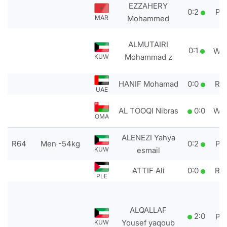
EZZAHERY
0
:
2
PT
MAR
Mohammed
ALMUTAIRI
0
:
1
WD
Mohammad z
KUW
HANIF Mohamad
0
:
0
RS
UAE
AL TOOQI Nibras
0
:
0
WD
OMA
ALENEZI Yahya
R64
Men -54kg
0
:
2
PT
KUW
esmail
ATTIF Ali
0
:
0
RS
PLE
ALQALLAF
2
:
0
PT
Yousef yaqoub
KUW