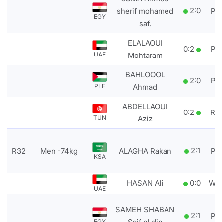
2
:
0
sherif mohamed
PT
EGY
saf.
ELALAOUI
0
:
2
PT
UAE
Mohtaram
BAHLOOOL
2
:
0
PT
PLE
Ahmad
ABDELLAOUI
0
:
2
RS
TUN
Aziz
2
:
1
R32
Men -74kg
ALAGHA Rakan
PT
KSA
HASAN Ali
0
:
0
WD
UAE
SAMEH SHABAN
2
:
1
PT
Saif el din
EGY