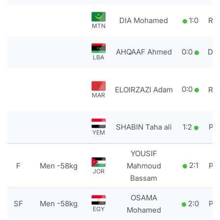
DIA Mohamed
1
:
0
RS
MTN
AHQAAF Ahmed
0
:
0
DS
LBA
0
:
0
ELOIRZAZI Adam
RS
MAR
SHABIN Taha ali
1
:
2
PT
YEM
YOUSIF
2
:
1
F
Men -58kg
Mahmoud
PT
JOR
Bassam
OSAMA
SF
Men -58kg
2
:
0
PT
EGY
Mohamed