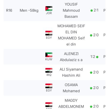
YOUSIF
2
:
1
R16
Men -58kg
Mahmoud
PT
JOR
Bassam
MOHAMED SEIF
EL DIN
2
:
0
PT
EGY
MOHAMED Seif
el din
ALENEZI
1
:
2
PT
KUW
Abdulaziz s a
ALI Siyamand
2
:
0
PT
IRQ
Hashim Ali
OSAMA
2
:
0
PT
EGY
Mohamed
MAGDY
2
:
0
ABDELMONEM
PT