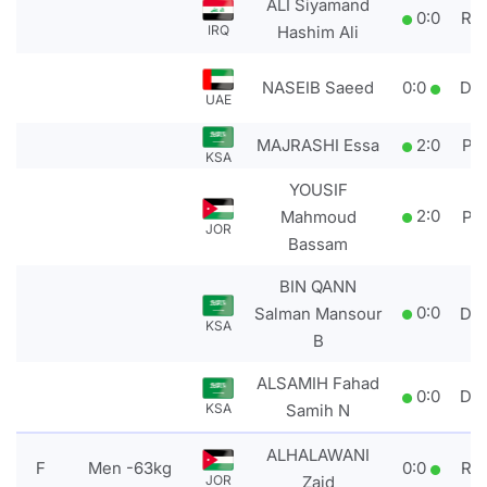
ALI Siyamand
0
:
0
RS
IRQ
Hashim Ali
NASEIB Saeed
0
:
0
DS
UAE
MAJRASHI Essa
2
:
0
PT
KSA
YOUSIF
2
:
0
Mahmoud
PT
JOR
Bassam
BIN QANN
0
:
0
Salman Mansour
DS
KSA
B
ALSAMIH Fahad
0
:
0
DS
KSA
Samih N
ALHALAWANI
F
Men -63kg
0
:
0
RS
JOR
Zaid