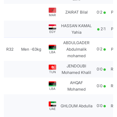
ZAIRAT Bilal
0
:
2
PT
MAR
HASSAN KAMAL
2
:
1
PT
EGY
Yahia
ABDULGADER
0
:
2
R32
Men -63kg
Abdulmalik
PT
LBA
mohamed
JENDOUBI
0
:
0
RS
TUN
Mohamed Khalil
AHQAF
0
:
0
RS
LBA
Mohamed
0
:
0
GHLOUM Abdulla
RS
UAE