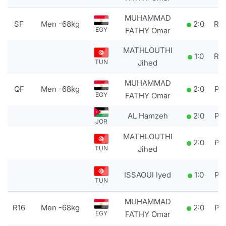
MUHAMMAD
SF
Men -68kg
2
:
0
RS
EGY
FATHY Omar
MATHLOUTHI
1
:
0
RS
TUN
Jihed
MUHAMMAD
QF
Men -68kg
2
:
0
PT
EGY
FATHY Omar
AL Hamzeh
2
:
0
PT
JOR
MATHLOUTHI
2
:
0
PT
TUN
Jihed
ISSAOUI Iyed
1
:
0
PT
TUN
MUHAMMAD
R16
Men -68kg
2
:
0
PT
EGY
FATHY Omar