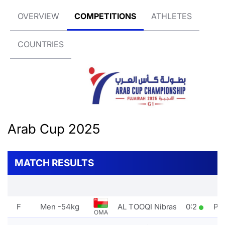
OVERVIEW
COMPETITIONS
ATHLETES
COUNTRIES
Arab Cup 2025
MATCH RESULTS
F
Men -54kg
AL TOOQI Nibras
0
:
2
PT
OMA