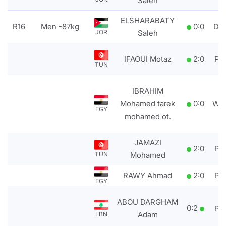
Saleh
ELSHARABATY
R16
Men -87kg
0
:
0
DS
JOR
Saleh
IFAOUI Motaz
2
:
0
PT
TUN
IBRAHIM
Mohamed tarek
0
:
0
WD
EGY
mohamed ot.
JAMAZI
2
:
0
PT
TUN
Mohamed
RAWY Ahmad
2
:
0
PT
EGY
ABOU DARGHAM
0
:
2
PT
Adam
LBN