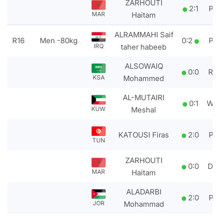
ZARHOUTI
2
:
1
PT
MAR
Haitam
ALRAMMAHI Saif
R16
Men -80kg
0
:
2
PT
IRQ
taher habeeb
ALSOWAIQ
0
:
0
RS
KSA
Mohammed
AL-MUTAIRI
0
:
1
WD
KUW
Meshal
KATOUSI Firas
2
:
0
PT
TUN
ZARHOUTI
0
:
0
DS
MAR
Haitam
ALADARBI
2
:
0
PT
JOR
Mohammad