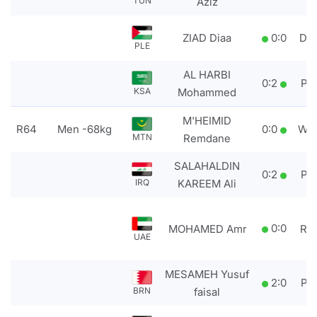
TUN
Aziz
ZIAD Diaa
0
:
0
DS
PLE
AL HARBI
0
:
2
PT
KSA
Mohammed
M'HEIMID
R64
Men -68kg
0
:
0
WD
MTN
Remdane
SALAHALDIN
0
:
2
PT
IRQ
KAREEM Ali
0
:
0
MOHAMED Amr
RS
UAE
MESAMEH Yusuf
2
:
0
PT
BRN
faisal