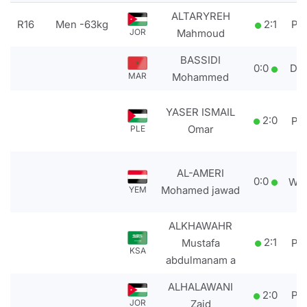
ALTARYREH
R16
Men -63kg
2
:
1
PT
JOR
Mahmoud
BASSIDI
0
:
0
DS
MAR
Mohammed
YASER ISMAIL
2
:
0
PT
Omar
PLE
AL-AMERI
0
:
0
WD
Mohamed jawad
YEM
ALKHAWAHR
2
:
1
Mustafa
PT
KSA
abdulmanam a
ALHALAWANI
2
:
0
PT
JOR
Zaid