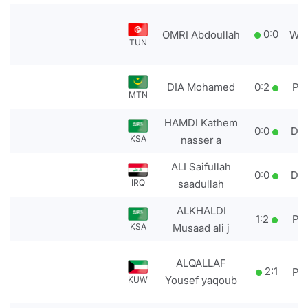
0
:
0
OMRI Abdoullah
WD
TUN
DIA Mohamed
0
:
2
PT
MTN
HAMDI Kathem
0
:
0
DS
KSA
nasser a
ALI Saifullah
0
:
0
DS
IRQ
saadullah
ALKHALDI
1
:
2
PT
KSA
Musaad ali j
ALQALLAF
2
:
1
PT
Yousef yaqoub
KUW