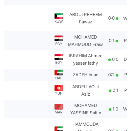
ABDULREHEEM
0
:
0
WD
Fawaz
KUW
MOHAMED
0
:
1
RS
EGY
MAHMOUD Frass
IBRAHIM Ahmed
0
:
0
DS
EGY
yasser fathy
ZADEH Iman
0
:
2
PT
UAE
ABDELLAOUI
2
:
1
PT
TUN
Aziz
MOHAMED
1
:
0
WD
MAR
YASSINE Salim
HAMMOUDA