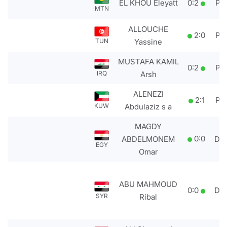
EL KHOU Eleyatt
0
:
2
PT
MTN
ALLOUCHE
2
:
0
PT
TUN
Yassine
MUSTAFA KAMIL
0
:
2
PT
IRQ
Arsh
ALENEZI
2
:
1
PT
KUW
Abdulaziz s a
MAGDY
0
:
0
ABDELMONEM
DS
EGY
Omar
ABU MAHMOUD
0
:
0
DS
SYR
Ribal