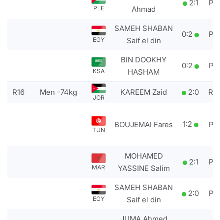
2
:
1
PT
PLE
Ahmad
SAMEH SHABAN
0
:
2
PT
EGY
Saif el din
BIN DOOKHY
0
:
2
PT
KSA
HASHAM
R16
Men -74kg
KAREEM Zaid
2
:
0
RS
JOR
1
:
2
BOUJEMAI Fares
PT
TUN
MOHAMED
2
:
1
PT
MAR
YASSINE Salim
SAMEH SHABAN
2
:
0
PT
EGY
Saif el din
JUMA Ahmed