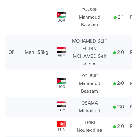
YOUSIF
Mahmoud
2
:
1
PT
JOR
Bassam
MOHAMED SEIF
EL DIN
QF
Men -58kg
2
:
0
PT
EGY
MOHAMED Seif
el din
YOUSIF
2
:
0
Mahmoud
PT
JOR
Bassam
OSAMA
2
:
0
PT
EGY
Mohamed
TRIKI
2
:
0
PT
TUN
Noureddine