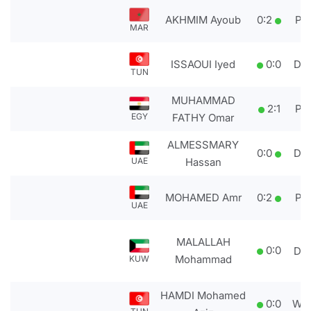
AKHMIM Ayoub
0
:
2
PT
MAR
ISSAOUI Iyed
0
:
0
DS
TUN
MUHAMMAD
2
:
1
PT
EGY
FATHY Omar
ALMESSMARY
0
:
0
DS
UAE
Hassan
MOHAMED Amr
0
:
2
PT
UAE
MALALLAH
0
:
0
DS
Mohammad
KUW
HAMDI Mohamed
0
:
0
WD