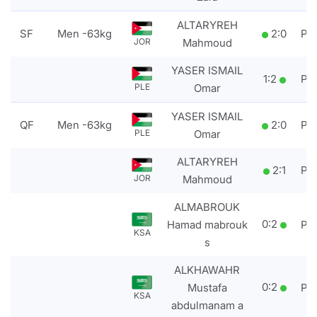
ALTARYREH
SF
Men -63kg
2
:
0
PT
JOR
Mahmoud
YASER ISMAIL
1
:
2
PT
PLE
Omar
YASER ISMAIL
QF
Men -63kg
2
:
0
PT
PLE
Omar
ALTARYREH
2
:
1
PT
JOR
Mahmoud
ALMABROUK
0
:
2
Hamad mabrouk
PT
KSA
s
ALKHAWAHR
0
:
2
Mustafa
PT
KSA
abdulmanam a