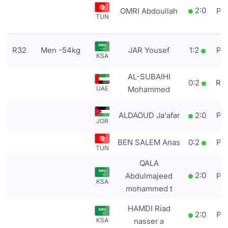
2
:
0
OMRI Abdoullah
PT
TUN
R32
Men -54kg
JAR Yousef
1
:
2
PT
KSA
AL-SUBAIHI
0
:
2
RS
UAE
Mohammed
ALDAOUD Ja'afar
2
:
0
PT
JOR
BEN SALEM Anas
0
:
2
PT
TUN
QALA
2
:
0
Abdulmajeed
PT
KSA
mohammed t
HAMDI Riad
2
:
0
PT
KSA
nasser a