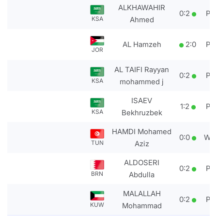
ALKHAWAHIR
0
:
2
PT
KSA
Ahmed
AL Hamzeh
2
:
0
PT
JOR
AL TAIFI Rayyan
0
:
2
PT
KSA
mohammed j
ISAEV
1
:
2
PT
KSA
Bekhruzbek
HAMDI Mohamed
0
:
0
WD
TUN
Aziz
ALDOSERI
0
:
2
PT
BRN
Abdulla
MALALLAH
0
:
2
PT
KUW
Mohammad