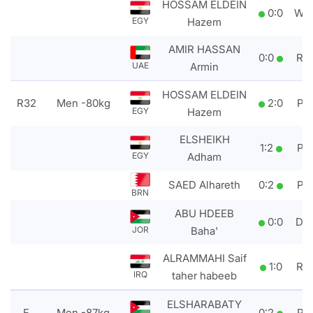
HOSSAM ELDEIN
0
:
0
WD
EGY
Hazem
AMIR HASSAN
0
:
0
RS
UAE
Armin
HOSSAM ELDEIN
R32
Men -80kg
2
:
0
PT
EGY
Hazem
ELSHEIKH
1
:
2
PT
EGY
Adham
SAED Alhareth
0
:
2
PT
BRN
ABU HDEEB
0
:
0
DS
JOR
Baha'
ALRAMMAHI Saif
1
:
0
RS
IRQ
taher habeeb
ELSHARABATY
F
Men -87kg
0
:
2
PT