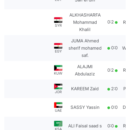
ALKHASHARFA
0
:
2
Mohammad
RS
SYR
Khalil
JUMA Ahmed
0
:
0
sherif mohamed
WD
EGY
saf.
ALAJMI
0
:
2
RS
KUW
Abdulaziz
KAREEM Zaid
2
:
0
PT
JOR
SASSY Yassin
0
:
0
DS
UAE
ALI Faisal saad s
0
:
0
RS
KSA