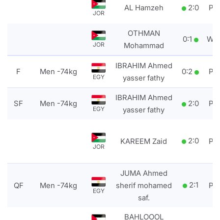
AL Hamzeh
2
:
0
PT
JOR
OTHMAN
0
:
1
WD
JOR
Mohammad
IBRAHIM Ahmed
F
Men -74kg
0
:
2
PT
EGY
yasser fathy
IBRAHIM Ahmed
SF
Men -74kg
2
:
0
PT
EGY
yasser fathy
2
:
0
KAREEM Zaid
PT
JOR
JUMA Ahmed
2
:
1
QF
Men -74kg
sherif mohamed
PT
EGY
saf.
BAHLOOOL