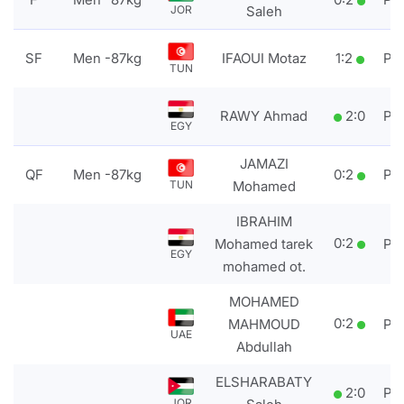
JOR
Saleh
SF
Men -87kg
IFAOUI Motaz
1
:
2
PT
TUN
RAWY Ahmad
2
:
0
PT
EGY
JAMAZI
QF
Men -87kg
0
:
2
PT
TUN
Mohamed
IBRAHIM
0
:
2
Mohamed tarek
PT
EGY
mohamed ot.
MOHAMED
0
:
2
MAHMOUD
PT
UAE
Abdullah
ELSHARABATY
2
:
0
PT
JOR