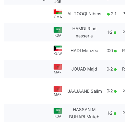
JOR
AL TOOQI Nibras
2
:
1
PT
OMA
HAMDI Riad
1
:
2
PT
KSA
nasser a
HADI Mehzea
0
:
0
RS
KUW
JOUAD Majd
0
:
2
RS
MAR
0
:
2
IJAAJAANE Salim
PT
MAR
HASSAN M
1
:
2
PT
KSA
BUHARI Muteb