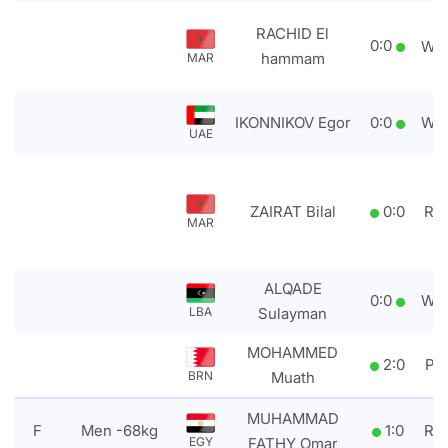
RACHID El
0
:
0
WD
hammam
MAR
IKONNIKOV Egor
0
:
0
WD
UAE
ZAIRAT Bilal
0
:
0
RS
MAR
ALQADE
0
:
0
WD
LBA
Sulayman
MOHAMMED
2
:
0
PT
BRN
Muath
MUHAMMAD
F
Men -68kg
1
:
0
RS
EGY
FATHY Omar