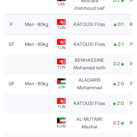
0
:
2
Mostafa
PT
UAE
mahmoud saif
F
Men -80kg
KATOUSI Firas
0
:
1
RS
TUN
SF
Men -80kg
KATOUSI Firas
2
:
1
PT
TUN
BENHASSINE
0
:
2
PT
TUN
Mohamed leith
ALADARBI
QF
Men -80kg
2
:
0
PT
JOR
Mohammad
KATOUSI Firas
2
:
0
PT
TUN
AL-MUTAIRI
0
:
2
RS
KUW
Meshal