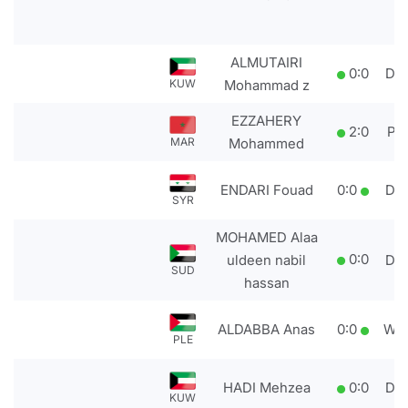
ALMUTAIRI
0
:
0
DS
KUW
Mohammad z
EZZAHERY
2
:
0
PT
MAR
Mohammed
ENDARI Fouad
0
:
0
DS
SYR
MOHAMED Alaa
0
:
0
uldeen nabil
DS
SUD
hassan
ALDABBA Anas
0
:
0
WD
PLE
HADI Mehzea
0
:
0
DS
KUW