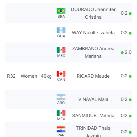
DOURADO Jhennifer
0
:
2
BRA
Cristina
WAY Nicolle Izabela
0
:
2
GUA
ZAMBRANO Andrea
2
:
0
MEX
Mariana
0
:
2
R32
Women -49kg
RICARD Maude
CAN
VINAVAL Maia
0
:
2
ARG
SANMIGUEL Valeria
0
:
2
MEX
TRINIDAD Thais
0
:
2
PAR
Jazmin