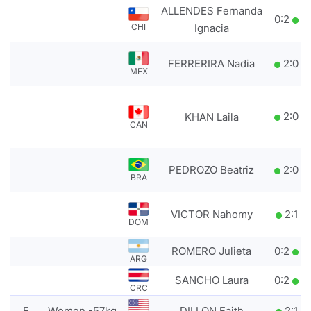
ALLENDES Fernanda
0
:
2
CHI
Ignacia
FERRERIRA Nadia
2
:
0
MEX
2
:
0
KHAN Laila
CAN
PEDROZO Beatriz
2
:
0
BRA
VICTOR Nahomy
2
:
1
DOM
ROMERO Julieta
0
:
2
ARG
SANCHO Laura
0
:
2
CRC
F
Women -57kg
DILLON Faith
2
:
1