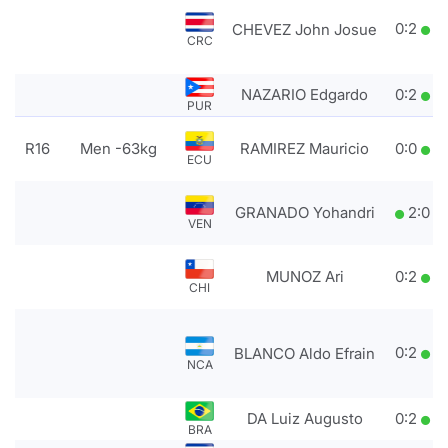
0
:
2
CHEVEZ John Josue
CRC
NAZARIO Edgardo
0
:
2
PUR
R16
Men -63kg
RAMIREZ Mauricio
0
:
0
ECU
GRANADO Yohandri
2
:
0
VEN
MUNOZ Ari
0
:
2
CHI
0
:
2
BLANCO Aldo Efrain
NCA
DA Luiz Augusto
0
:
2
BRA