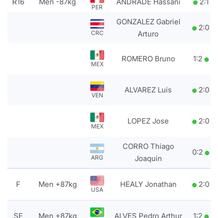
R16
Men -87kg
ANDRADE Hassani
2
:
1
PER
GONZALEZ Gabriel
2
:
0
CRC
Arturo
ROMERO Bruno
1
:
2
MEX
ALVAREZ Luis
2
:
0
VEN
LOPEZ Jose
2
:
0
MEX
CORRO Thiago
0
:
2
ARG
Joaquin
F
Men +87kg
HEALY Jonathan
2
:
0
USA
SF
Men +87kg
ALVES Pedro Arthur
1
:
2