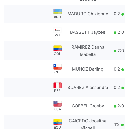
MADURO Ghizienne
0
:
2
ARU
BASSETT Jaycee
2
:
0
WT
RAMIREZ Danna
2
:
0
COL
Isabella
MUNOZ Darling
0
:
2
CHI
SUAREZ Alessandra
0
:
2
PER
GOEBEL Crosby
2
:
0
USA
CAICEDO Joceline
1
:
2
ECU
Michell