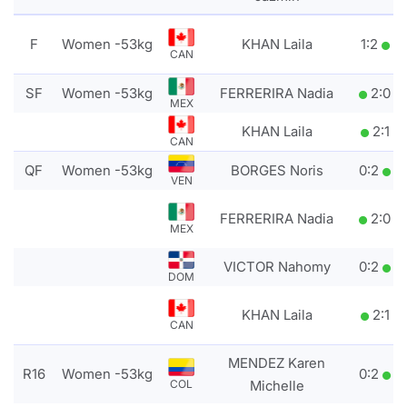
F
Women -53kg
KHAN Laila
1
:
2
CAN
SF
Women -53kg
FERRERIRA Nadia
2
:
0
MEX
KHAN Laila
2
:
1
CAN
QF
Women -53kg
BORGES Noris
0
:
2
VEN
FERRERIRA Nadia
2
:
0
MEX
VICTOR Nahomy
0
:
2
DOM
KHAN Laila
2
:
1
CAN
MENDEZ Karen
R16
Women -53kg
0
:
2
COL
Michelle