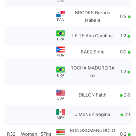
CRC
BROOKS Brenda
0
:
2
PAN
Isabela
LEITE Ana Carolina
1
:
2
BRA
BAEZ Sofia
0
:
2
PUR
ROCHA MADUREIRA
1
:
2
Liz
BRA
DILLON Faith
2
:
0
USA
JIMENEZ Regina
2
:
1
MEX
BONGSOMENGGOLO
R32
Women -57kg
0
:
2