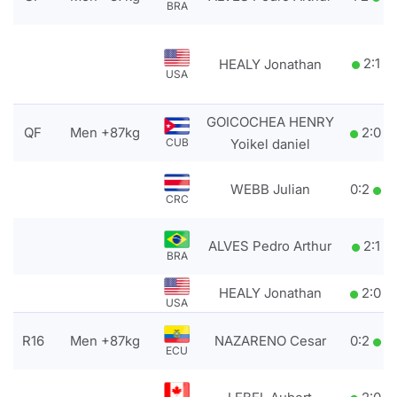
BRA
2
:
1
HEALY Jonathan
USA
GOICOCHEA HENRY
QF
Men +87kg
2
:
0
CUB
Yoikel daniel
WEBB Julian
0
:
2
CRC
ALVES Pedro Arthur
2
:
1
BRA
HEALY Jonathan
2
:
0
USA
R16
Men +87kg
NAZARENO Cesar
0
:
2
ECU