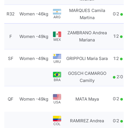
MARQUES Camila
R32
Women -46kg
0
:
2
ARG
Martina
ZAMBRANO Andrea
1
:
2
F
Women -49kg
Mariana
MEX
SF
Women -49kg
GRIPPOLI Maria Sara
1
:
2
URU
GOSCH CAMARGO
2
:
0
BRA
Camilly
0
:
2
QF
Women -49kg
MATA Maya
USA
RAMIREZ Andrea
0
:
2
COL