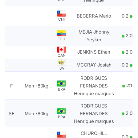
Henrique
BECERRA Mario
0
:
2
CHI
MEJIA Jhonny
2
:
0
ECU
Yeyker
JENKINS Ethan
2
:
0
CAN
MCCRAY Josiah
0
:
2
ISV
RODRIGUES
2
:
1
F
Men -80kg
FERNANDES
BRA
Henrique marques
RODRIGUES
2
:
0
SF
Men -80kg
FERNANDES
BRA
Henrique marques
CHURCHILL
0
:
2