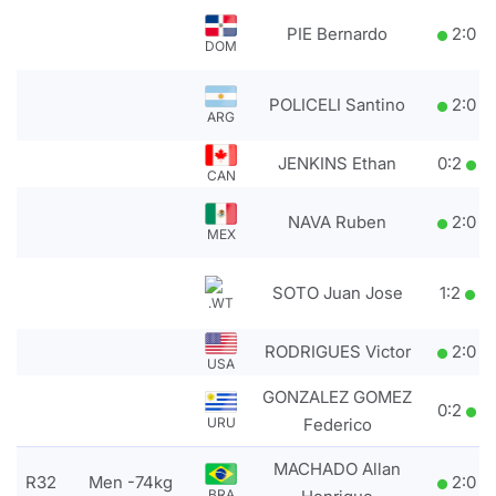
PIE Bernardo
2
:
0
DOM
POLICELI Santino
2
:
0
ARG
JENKINS Ethan
0
:
2
CAN
NAVA Ruben
2
:
0
MEX
SOTO Juan Jose
1
:
2
.WT
RODRIGUES Victor
2
:
0
USA
GONZALEZ GOMEZ
0
:
2
URU
Federico
MACHADO Allan
R32
Men -74kg
2
:
0
BRA