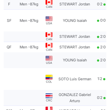
F
Men -87kg
STEWART Jordan
0
:
2
CAN
0
:
0
SF
Men -87kg
YOUNG Isaiah
USA
STEWART Jordan
2
:
0
CAN
QF
Men -87kg
STEWART Jordan
2
:
0
CAN
YOUNG Isaiah
2
:
0
USA
1
:
2
SOTO Luis German
COL
GONZALEZ Gabriel
0
:
2
CRC
Arturo