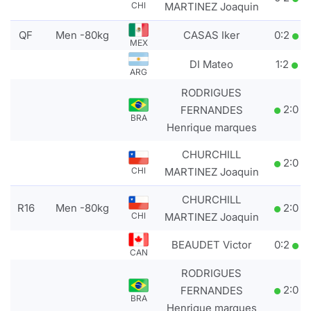
CHI
MARTINEZ Joaquin
QF
Men -80kg
CASAS Iker
0
:
2
MEX
DI Mateo
1
:
2
ARG
RODRIGUES
2
:
0
FERNANDES
BRA
Henrique marques
CHURCHILL
2
:
0
CHI
MARTINEZ Joaquin
CHURCHILL
R16
Men -80kg
2
:
0
CHI
MARTINEZ Joaquin
BEAUDET Victor
0
:
2
CAN
RODRIGUES
2
:
0
FERNANDES
BRA
Henrique marques