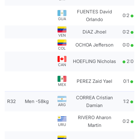
FUENTES David
0
:
2
GUA
Orlando
DíAZ Jhoel
0
:
2
VEN
OCHOA Jefferson
0
:
0
COL
HOEFLING Nicholas
2
:
0
CAN
PEREZ Zaid Yael
0
:
1
MEX
CORREA Cristian
R32
Men -58kg
1
:
2
ARG
Damian
RIVERO Aharon
0
:
2
URU
Martin