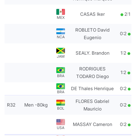
CASAS Iker
2
:
1
MEX
ROBLETO David
0
:
2
NCA
Eugenio
SEALY. Brandon
1
:
2
JAM
RODRIGUES
1
:
2
BRA
TODARO Diego
DE Thales Henrique
0
:
2
BRA
FLORES Gabriel
R32
Men -80kg
0
:
2
BOL
Mauricio
MASSAY Cameron
0
:
2
USA