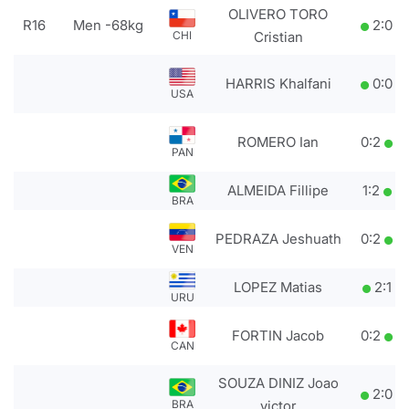
OLIVERO TORO
R16
Men -68kg
2
:
0
CHI
Cristian
HARRIS Khalfani
0
:
0
USA
ROMERO Ian
0
:
2
PAN
ALMEIDA Fillipe
1
:
2
BRA
PEDRAZA Jeshuath
0
:
2
VEN
LOPEZ Matias
2
:
1
URU
FORTIN Jacob
0
:
2
CAN
SOUZA DINIZ Joao
2
:
0
BRA
victor