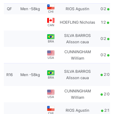
QF
Men -58kg
RIOS Agustin
0
:
2
CHI
HOEFLING Nicholas
1
:
2
CAN
SILVA BARROS
0
:
2
BRA
Alisson caua
CUNNINGHAM
0
:
2
USA
William
SILVA BARROS
2
:
0
R16
Men -58kg
Alisson caua
BRA
CUNNINGHAM
2
:
0
USA
William
RIOS Agustin
2
:
1
CHI