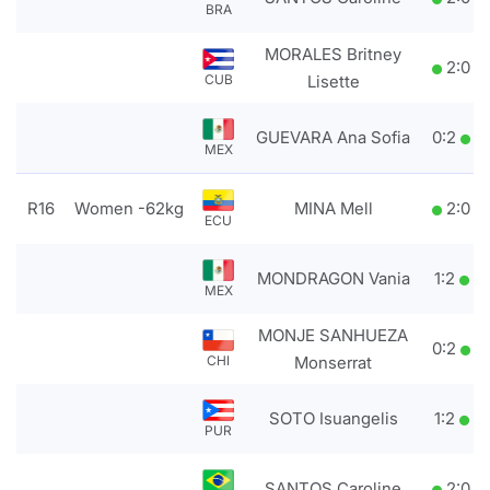
BRA
MORALES Britney
2
:
0
CUB
Lisette
GUEVARA Ana Sofia
0
:
2
MEX
R16
Women -62kg
MINA Mell
2
:
0
ECU
MONDRAGON Vania
1
:
2
MEX
MONJE SANHUEZA
0
:
2
CHI
Monserrat
SOTO Isuangelis
1
:
2
PUR
SANTOS Caroline
2
:
0