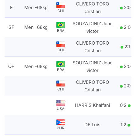
OLIVERO TORO
F
Men -68kg
2
:
0
CHI
Cristian
SOUZA DINIZ Joao
SF
Men -68kg
2
:
0
BRA
victor
OLIVERO TORO
2
:
1
CHI
Cristian
SOUZA DINIZ Joao
QF
Men -68kg
2
:
0
BRA
victor
OLIVERO TORO
2
:
0
CHI
Cristian
HARRIS Khalfani
0
:
2
USA
DE Luis
1
:
2
PUR