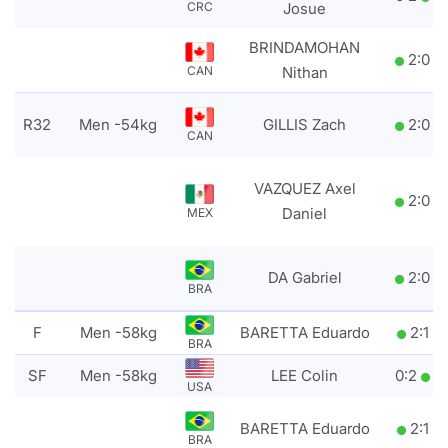
CRC
Josue
BRINDAMOHAN
2
:
0
CAN
Nithan
R32
Men -54kg
GILLIS Zach
2
:
0
CAN
VAZQUEZ Axel
2
:
0
Daniel
MEX
DA Gabriel
2
:
0
BRA
F
Men -58kg
BARETTA Eduardo
2
:
1
BRA
SF
Men -58kg
LEE Colin
0
:
2
USA
BARETTA Eduardo
2
:
1
BRA