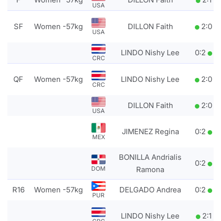
USA
SF
Women -57kg
DILLON Faith
2
:
0
USA
LINDO Nishy Lee
0
:
2
CRC
QF
Women -57kg
LINDO Nishy Lee
2
:
0
CRC
DILLON Faith
2
:
0
USA
JIMENEZ Regina
0
:
2
MEX
BONILLA Andrialis
0
:
2
DOM
Ramona
R16
Women -57kg
DELGADO Andrea
0
:
2
PUR
LINDO Nishy Lee
2
:
1