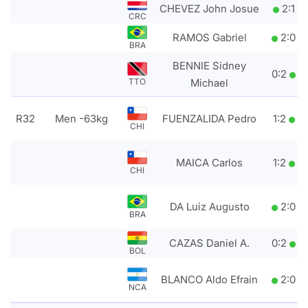
CHEVEZ John Josue
2
:
1
CRC
RAMOS Gabriel
2
:
0
BRA
BENNIE Sidney
0
:
2
TTO
Michael
R32
Men -63kg
FUENZALIDA Pedro
1
:
2
CHI
MAICA Carlos
1
:
2
CHI
DA Luiz Augusto
2
:
0
BRA
CAZAS Daniel A.
0
:
2
BOL
BLANCO Aldo Efrain
2
:
0
NCA