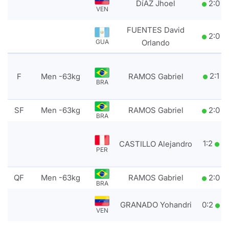
DíAZ Jhoel
2
:
0
VEN
FUENTES David
2
:
0
GUA
Orlando
2
:
1
F
Men -63kg
RAMOS Gabriel
BRA
SF
Men -63kg
RAMOS Gabriel
2
:
0
BRA
1
:
2
CASTILLO Alejandro
PER
QF
Men -63kg
RAMOS Gabriel
2
:
0
BRA
GRANADO Yohandri
0
:
2
VEN