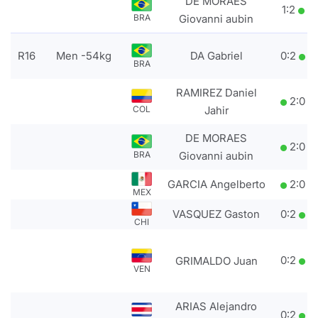
DE MORAES
1
:
2
BRA
Giovanni aubin
R16
Men -54kg
DA Gabriel
0
:
2
BRA
RAMIREZ Daniel
2
:
0
COL
Jahir
DE MORAES
2
:
0
BRA
Giovanni aubin
GARCIA Angelberto
2
:
0
MEX
VASQUEZ Gaston
0
:
2
CHI
0
:
2
GRIMALDO Juan
VEN
ARIAS Alejandro
0
:
2