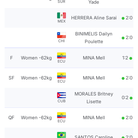
SUR
Yade
HERRERA Aline Sarai
2
:
0
MEX
BINIMELIS Dailyn
2
:
0
CHI
Poulette
F
Women -62kg
MINA Mell
1
:
2
ECU
SF
Women -62kg
MINA Mell
2
:
0
ECU
MORALES Britney
0
:
2
CUB
Lisette
QF
Women -62kg
MINA Mell
2
:
0
ECU
SANTOS Caroline
2
:
0