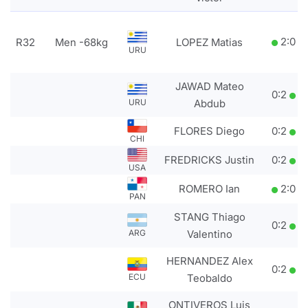
2
:
0
R32
Men -68kg
LOPEZ Matias
URU
JAWAD Mateo
0
:
2
URU
Abdub
FLORES Diego
0
:
2
CHI
FREDRICKS Justin
0
:
2
USA
ROMERO Ian
2
:
0
PAN
STANG Thiago
0
:
2
ARG
Valentino
HERNANDEZ Alex
0
:
2
ECU
Teobaldo
ONTIVEROS Luis