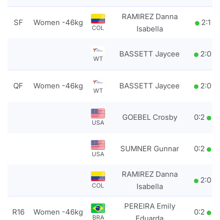
RAMIREZ Danna
SF
Women -46kg
2
:
1
COL
Isabella
BASSETT Jaycee
2
:
0
WT
QF
Women -46kg
BASSETT Jaycee
2
:
0
WT
GOEBEL Crosby
0
:
2
USA
SUMNER Gunnar
0
:
2
USA
RAMIREZ Danna
2
:
0
COL
Isabella
PEREIRA Emily
R16
Women -46kg
0
:
2
BRA
Eduarda