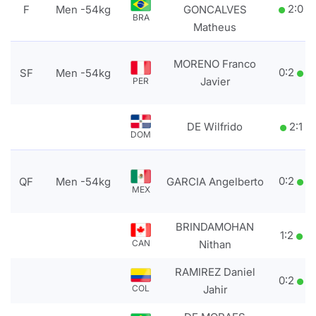
2
:
0
F
Men -54kg
GONCALVES
BRA
Matheus
MORENO Franco
0
:
2
SF
Men -54kg
Javier
PER
DE Wilfrido
2
:
1
DOM
0
:
2
QF
Men -54kg
GARCIA Angelberto
MEX
BRINDAMOHAN
1
:
2
CAN
Nithan
RAMIREZ Daniel
0
:
2
COL
Jahir