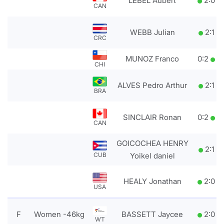
LEBEL Aubert
2
:
0
CAN
WEBB Julian
2
:
1
CRC
MUNOZ Franco
0
:
2
CHI
ALVES Pedro Arthur
2
:
1
BRA
SINCLAIR Ronan
0
:
2
CAN
GOICOCHEA HENRY
2
:
1
CUB
Yoikel daniel
HEALY Jonathan
2
:
0
USA
F
Women -46kg
BASSETT Jaycee
2
:
0
WT