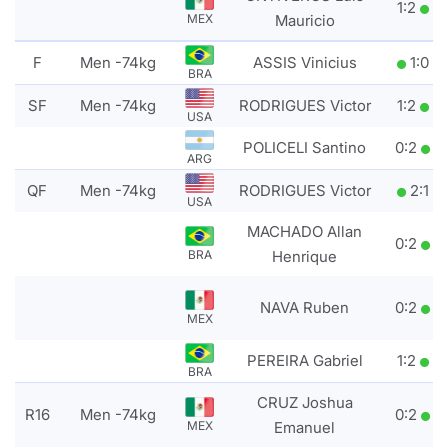
1
:
2
MEX
Mauricio
F
Men -74kg
ASSIS Vinicius
1
:
0
BRA
SF
Men -74kg
RODRIGUES Victor
1
:
2
USA
POLICELI Santino
0
:
2
ARG
QF
Men -74kg
RODRIGUES Victor
2
:
1
USA
MACHADO Allan
0
:
2
BRA
Henrique
NAVA Ruben
0
:
2
MEX
PEREIRA Gabriel
1
:
2
BRA
CRUZ Joshua
R16
Men -74kg
0
:
2
MEX
Emanuel