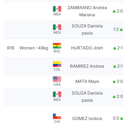
ZAMBRANO Andrea
2
:
0
MEX
Mariana
SOUZA Daniela
1
:
2
MEX
paola
R16
Women -49kg
HURTADO Jireh
2
:
1
BOL
RAMIREZ Andrea
2
:
1
COL
MATA Maya
2
:
0
USA
SOUZA Daniela
2
:
0
MEX
paola
0
:
2
GOMEZ Isidora
CHI